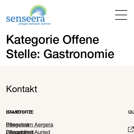
Kategorie Offene
Stelle:
Gastronomie
Kontakt
HAUPTSITZ
STANDORTE
QU
Senseera
Pflegeheim Aergera
Gesundheit
Pflegeheim Auried