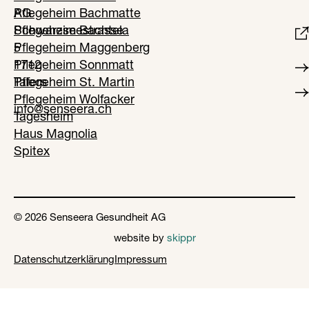
AG
Pflegeheim Bachmatte
Schwarzseestrasse
Pflegeheim Bachtela
5
Pflegeheim Maggenberg
1712
Pflegeheim Sonnmatt
Tafers
Pflegeheim St. Martin
Pflegeheim Wolfacker
info@senseera.ch
Tagesheim
Haus Magnolia
Spitex
© 2026 Senseera Gesundheit AG
website by
skippr
Datenschutzerklärung
Impressum